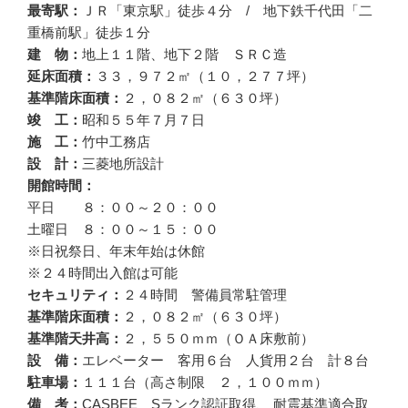
最寄駅：
ＪＲ「東京駅」徒歩４分 / 地下鉄千代田「二
重橋前駅」徒歩１分
建 物：
地上１１階、地下２階 ＳＲＣ造
延床面積：
３３，９７２㎡（１０，２７７坪）
基準階床面積：
２，０８２㎡（６３０坪）
竣 工：
昭和５５年７月７日
施 工：
竹中工務店
設 計：
三菱地所設計
開館時間：
平日 ８：００～２０：００
土曜日 ８：００～１５：００
※日祝祭日、年末年始は休館
※２４時間出入館は可能
セキュリティ：
２４時間 警備員常駐管理
基準階床面積：
２，０８２㎡（６３０坪）
基準階天井高：
２，５５０ｍｍ（ＯＡ床敷前）
設 備：
エレベーター 客用６台 人貨用２台 計８台
駐車場：
１１１台（高さ制限 ２，１００ｍｍ）
備 考：
CASBEE Sランク認証取得、 耐震基準適合取