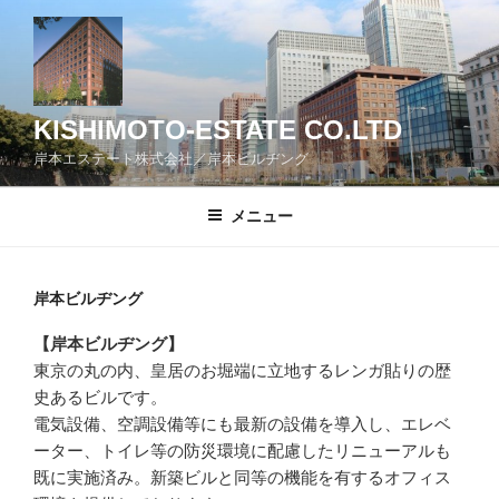
コ
ン
テ
ン
ツ
KISHIMOTO-ESTATE CO.LTD
へ
岸本エステート株式会社／岸本ビルヂング
ス
キ
メニュー
ッ
プ
岸本ビルヂング
【岸本ビルヂング】
東京の丸の内、皇居のお堀端に立地するレンガ貼りの歴
史あるビルです。
電気設備、空調設備等にも最新の設備を導入し、エレベ
ーター、トイレ等の防災環境に配慮したリニューアルも
既に実施済み。新築ビルと同等の機能を有するオフィス