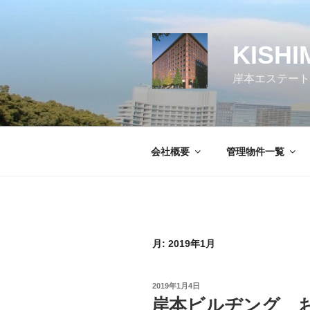
コ
ン
テ
KISHI
ン
ツ
岸本エステート
へ
ス
キ
ッ
会社概要
管理物件一覧
プ
月:
2019年1月
投
2019年1月4日
稿
岸本ビルヂング 
日: