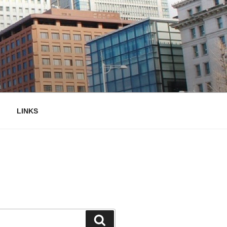
LINKS
検