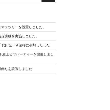
索
リスマスツリーを設置しました。
館防災訓練を実施しました。
月 千代田区一斉清掃に参加したした
本ビル屋上ビヤパーティーを開催しまし
正月飾りを設置しました