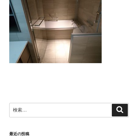
検
検
索
索:
最近の投稿