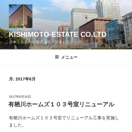
コ
ン
テ
ン
ツ
KISHIMOTO-ESTATE CO.LTD
へ
岸本エステート株式会社／岸本ビルヂング
ス
キ
メニュー
ッ
プ
月:
2017年8月
投
2017年8月30日
稿
有栖川ホームズ１０３号室リニューアル
日:
有栖川ホームズ１０３号室でリニューアル工事を実施し
ました。