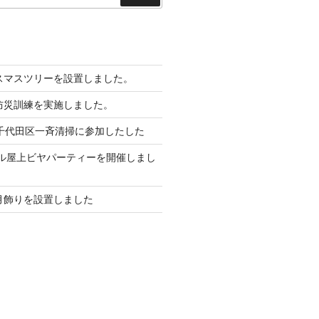
索
リスマスツリーを設置しました。
館防災訓練を実施しました。
月 千代田区一斉清掃に参加したした
本ビル屋上ビヤパーティーを開催しまし
正月飾りを設置しました