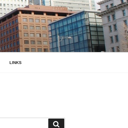
LINKS
検