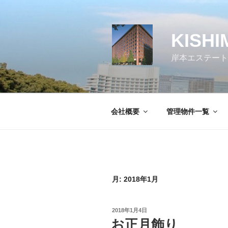
コ
ン
テ
KISHI
ン
ツ
岸本エステート
へ
ス
キ
ッ
会社概要
管理物件一覧
プ
月:
2018年1月
投
2018年1月4日
稿
お正月飾り
日: