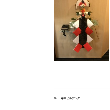
カ
岸本ビルヂング
テ
ゴ
リ