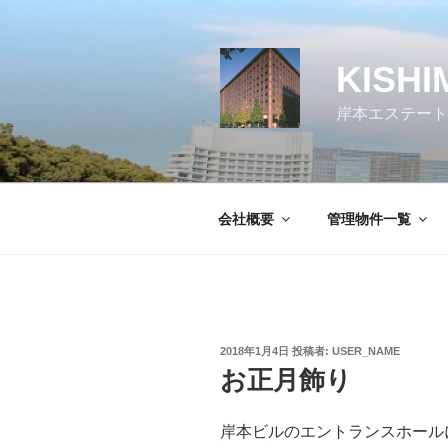
コ
ン
テ
KISHI
ン
ツ
岸本エステート
へ
ス
キ
ッ
会社概要
管理物件一覧
プ
投
2018年1月4日
投稿者:
USER_NAME
稿
お正月飾り
日:
岸本ビルのエントランスホール