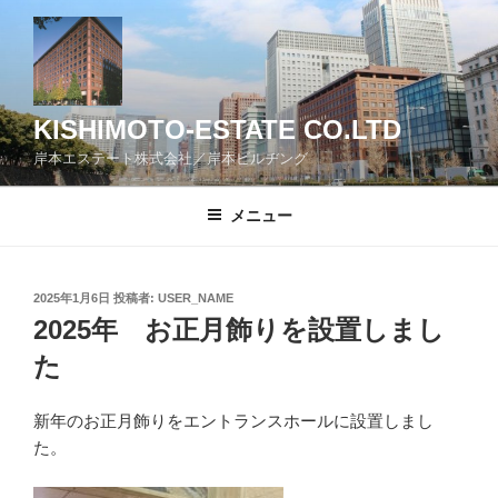
コ
ン
テ
ン
ツ
KISHIMOTO-ESTATE CO.LTD
へ
岸本エステート株式会社／岸本ビルヂング
ス
キ
メニュー
ッ
プ
投
2025年1月6日
投稿者:
USER_NAME
稿
2025年 お正月飾りを設置しまし
日:
た
新年のお正月飾りをエントランスホールに設置しまし
た。