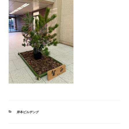
カ
岸本ビルヂング
テ
ゴ
リ