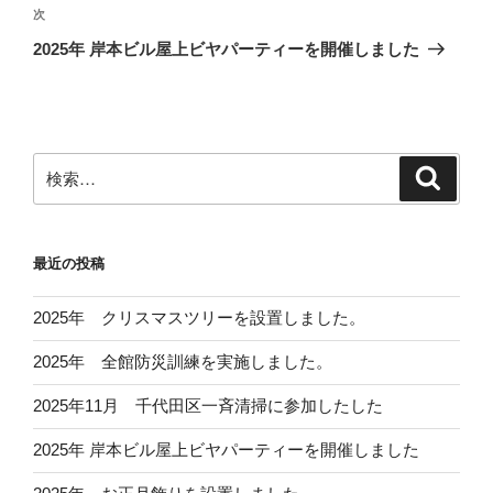
ビ
稿
次
次
ゲ
の
2025年 岸本ビル屋上ビヤパーティーを開催しました
投
ー
稿
シ
ョ
ン
検
検
索
索:
最近の投稿
2025年 クリスマスツリーを設置しました。
2025年 全館防災訓練を実施しました。
2025年11月 千代田区一斉清掃に参加したした
2025年 岸本ビル屋上ビヤパーティーを開催しました