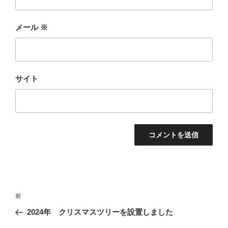
メール
※
サイト
投
前
前
稿
の
2024年 クリスマスツリーを設置しました
ナ
投